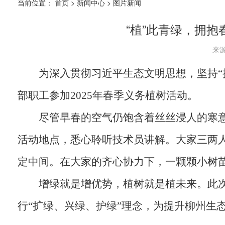
当前位置：
首页
>
新闻中心
>
图片新闻
“植”此青绿，拥抱
来源
为深入贯彻习近平生态文明思想，坚持“
部职工参加2025年春季义务植树活动。
尽管早春的空气仍饱含着丝丝浸人的寒
活动地点，悉心聆听技术员讲解。大家三两
定中间。在大家的齐心协力下，一颗颗小树
增绿就是增优势，植树就是植未来。此
行“扩绿、兴绿、护绿”理念，为提升柳州生