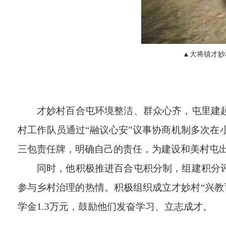
▲
大将镇才妙
才妙村百合屯环境整洁、群众心齐，屯里建
村工作队员
通过
“
融议心安
”
议事协商机制多次在
三包责任牌，明确自己的责任，
为建设和美村屯
同时，他积极推进百合屯积分制，组建积分
参与乡村治理的热情。积极组织成立才妙村
“
兴教
学金
1.3
万元，鼓励他们发奋学习、立志成才。