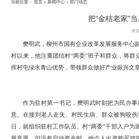
当前位置：
首页
>
新闻中心
>
部门动态
把“金桔老家”
来源
樊明武，柳州市国有企业改革发展服务中心
村以来，他注重团结村
“
两委
”
班子和群众，将群
挥村屯绿水青山优势，带领群众做好产业振兴文
作为驻村第一书记，樊明武时刻把为民办事
意。在接到老人走失、村民生病、群众被狗咬伤
日，就组织驻村工作队员、村
“
两委
”
干部入户为
展意愿，但没有启动资金时，他个人出资购买鸡