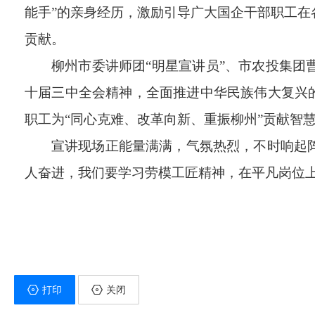
能手”的亲身经历，
激励引导广大国企干部职工在
贡献。
柳州
市委讲师团
“明星宣讲员”、
市农投集团
十届三中全会精神，全面推进中华民族伟大复兴
职工为“同心克难、改革向新、重振柳州”贡献智
宣讲
现场正能量满满，气氛热烈，不时响起
人奋进，
我们
要学习劳模
工匠精神
，在平凡岗位
打印
关闭